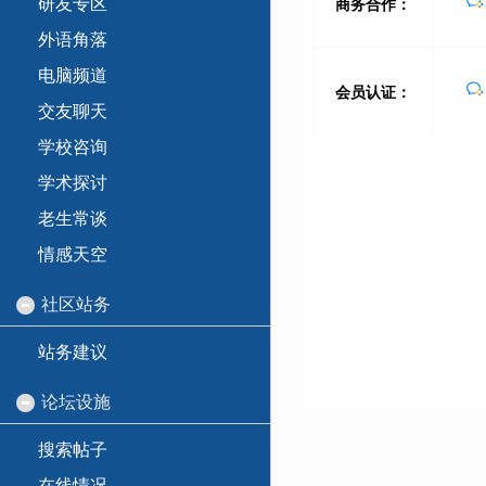
研友专区
外语角落
电脑频道
交友聊天
学校咨询
学术探讨
老生常谈
情感天空
社区站务
站务建议
论坛设施
搜索帖子
在线情况