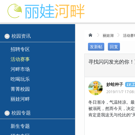
校园资讯
丽娃湖
活动赛
发新帖
回复
招聘专区
活动赛事
寻找闪闪发光的你！
河畔市场
吃喝玩乐
妙蛙种子
LV.
菁菁校园
2019/11/7 17:08
丽娃河畔
冬日渐冷，气温转凉。最
被溺死，然而今天，决定
校园专题
肯定是我这无与伦比的“
新生专题