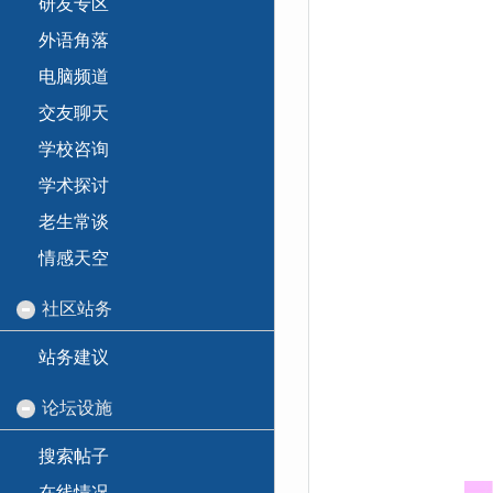
研友专区
外语角落
电脑频道
交友聊天
学校咨询
学术探讨
老生常谈
情感天空
社区站务
站务建议
论坛设施
搜索帖子
在线情况