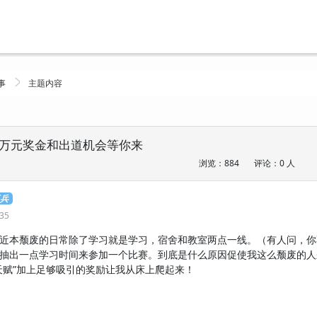
事
主题内容
万元奖金和出道机会等你来
浏览：884
评论：0 人
工兵
:35
近本颓废的日常除了学习就是学习，宿舍和教室两点一线。（有人问，你
抽出一点学习时间来参加一个比赛。到底是什么原因促使我这么颓废的人
天赋”加上足够吸引的奖励让我从床上爬起来！